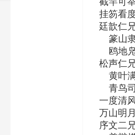
截竿可举
挂笏看度
廷歆仁兄
篆山隶
鸥地凫
松声仁兄
黄叶满
青鸟司
一度清风
万山明月
序文二兄